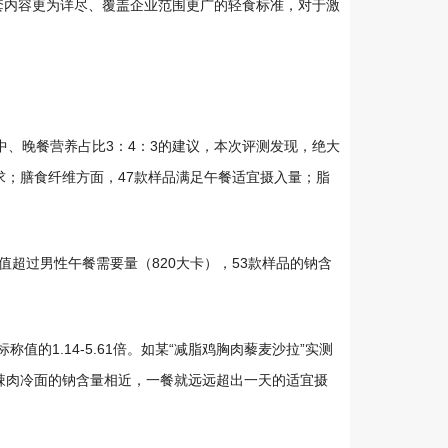
套内容更为详尽、覆盖企业范围更广的轻食标准，对于激
中、晚餐营养占比3：4：3的建议，本次评测发现，绝大
求；膳食纤维方面，47款样品满足午餐适宜摄入量；脂
值超过男性午餐需要量（820大卡），53款样品的钠含
值的1.14-5.61倍。如某“减脂鸡胸肉藜麦沙拉”实测
与一碗辣肉冷面的钠含量相近，一餐就远远超出一天的适宜摄