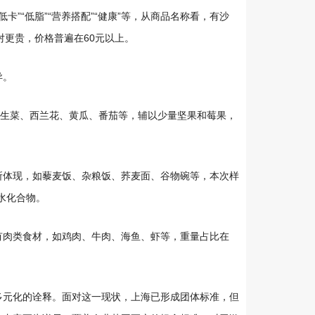
”“低脂”“营养搭配”“健康”等，从商品名称看，有沙
对更贵，价格普遍在60元以上。
异。
有生菜、西兰花、黄瓜、番茄等，辅以少量坚果和莓果，
所体现，如藜麦饭、杂粮饭、荞麦面、谷物碗等，本次样
碳水化合物。
有肉类食材，如鸡肉、牛肉、海鱼、虾等，重量占比在
多元化的诠释。面对这一现状，上海已形成团体标准，但