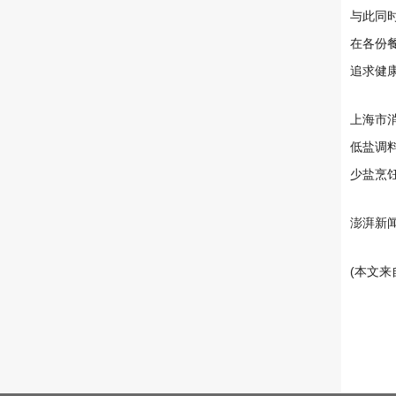
与此同
在各份
追求健
上海市
低盐调
少盐烹
澎湃新闻
(本文来