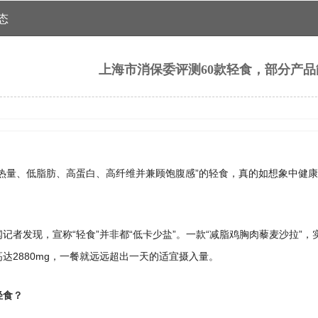
态
上海市消保委评测60款轻食，部分产品
低热量、低脂肪、高蛋白、高纤维并兼顾饱腹感”的轻食，真的如想象中健康吗
。
记者发现，宣称“轻食”并非都“低卡少盐”。一款“减脂鸡胸肉藜麦沙拉”，实
达2880mg，一餐就远远超出一天的适宜摄入量。
轻食？