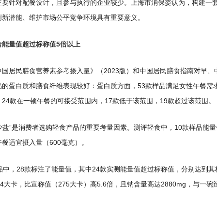
主要针对配餐设计，且参与执行的企业较少。上海市消保委认为，构建一
创新潜能、维护市场公平竞争环境具有重要意义。
食能量值超过标称值5倍以上
中国居民膳食营养素参考摄入量》（2023版）和中国居民膳食指南对早、
品的蛋白质和膳食纤维表现较好：蛋白质方面，53款样品满足女性午餐需
，24款在一顿午餐的可接受范围内，17款低于该范围，19款超过该范围。
“少盐”是消费者选购轻食产品的重要考量因素。测评轻食中，10款样品能量
餐适宜摄入量（600毫克）。
品中，28款标注了能量值，其中24款实测能量值超过标称值，分别达到其标称
44大卡，比宣称值（275大卡）高5.6倍，且钠含量高达2880mg，