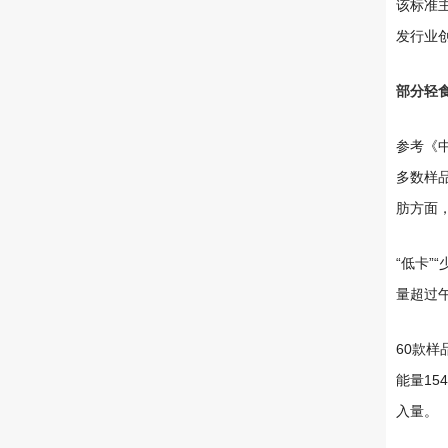
该标准
发行业
部分轻
参考《
多数样
肪方面
“低卡”
量超过午
60款样
能量15
入量。