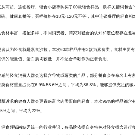
从商超、连锁餐厅、轻食小店等购买了60款轻食样品，购样关键词包含“低卡
康碗、健康套餐等，买样价格在18元-120元不等，其中连锁餐厅的轻食相
品食材丰富、搭配多样，不同消费者、商家对轻食的认知和定位都存在差
费者认为轻食就是素食沙拉，本次60款样品中有3款为素食类，食材主要
提供的能量值、蛋白质均较低，并不适合单独作为正餐食用。
腹感的轻食消费人群会选择含谷物或薯类的产品，部分餐食会在命名上有
类食材重量占比在6.9%-55.6%之间，平均为36.3%，能够提供充足的
增肌诉求的健身人群会更青睐富含肉类蛋白的轻食，本次95%的样品都含
%-35%之间，平均为22%。
，轻食领域尚缺乏统一的行业共识，各品牌依据自身特色对轻食概念进行