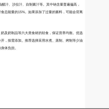
如油醋汁、沙拉汁、自制酱汁等。其中钠含量普遍偏高，
餐食总能量的15%。如果添加了过量的酱料，可能会背离
、奶及奶制品等六大类食材的轻食，保证营养均衡。优选
分开，按需添加。推荐选择采用水煮、蒸制、烤制等少油
加身体负担。