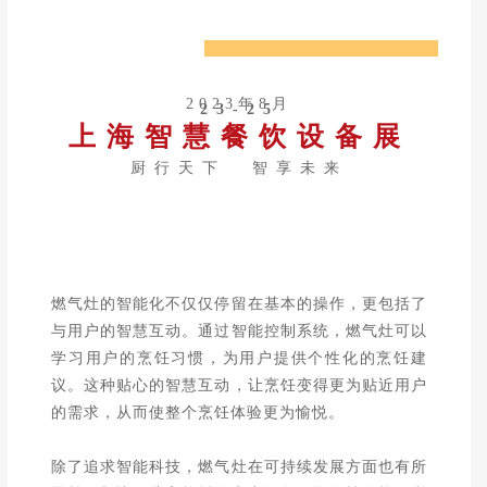
固定布局
2023年8月
23-25
上海智慧餐饮设备展
工具条上设置固定宽高
背景可以设置被包含
厨行天下 智享未来
可以完美对齐背景图和文字
以及制作自己的模板
燃气灶的智能化不仅仅停留在基本的操作，更包括了
与用户的智慧互动。通过智能控制系统，燃气灶可以
学习用户的烹饪习惯，为用户提供个性化的烹饪建
议。这种贴心的智慧互动，让烹饪变得更为贴近用户
的需求，从而使整个烹饪体验更为愉悦。
除了追求智能科技，燃气灶在可持续发展方面也有所